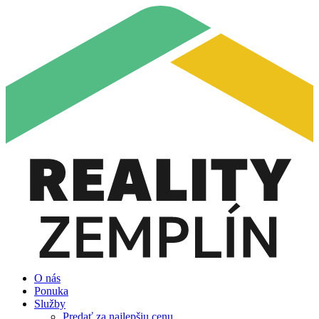
O nás
Ponuka
Služby
Predať za najlepšiu cenu