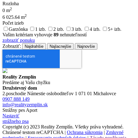
Rozloha
2
0 m
2
6 025.64 m
Počet izieb
Garzónka
1 izb.
2 izb.
3 izb.
4 izb.
5+ izb.
Vašim kritériam vyhovuje
89
nehnuteľností
zobraziť ponuku
Zobraziť:
Najdrahšie
Najlacnejšie
Najnovšie
Reality Zemplín
Predáme aj Vašu chyžku
Družstevný dom
2.poschodie Námestie osloboditeľov 1 071 01 Michalovce
0907 888 149
info@realityzemplin.sk
Strážny pes Aport
Nastaviť
strážneho psa
Copyright (c) 2023 Reality Zemplín. Všetky práva vyhradené.
Chránené testom reCAPTCHA |
Ochrana súkromia
|
Zmluvné
podmienky
|
Spracovanie osobných údajov
|
Zásady používania