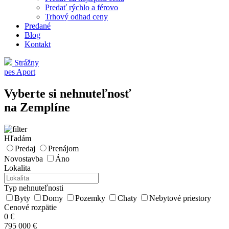
Predať rýchlo a férovo
Trhový odhad ceny
Predané
Blog
Kontakt
Strážny
pes Aport
Vyberte si nehnuteľnosť
na Zemplíne
Hľadám
Predaj
Prenájom
Novostavba
Áno
Lokalita
Typ nehnuteľnosti
Byty
Domy
Pozemky
Chaty
Nebytové priestory
Cenové rozpätie
0 €
795 000 €