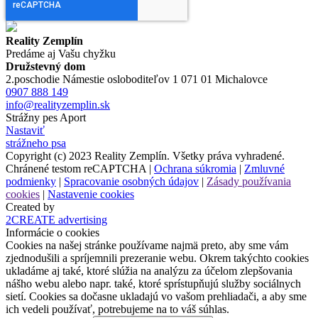
Reality Zemplín
Predáme aj Vašu chyžku
Družstevný dom
2.poschodie Námestie osloboditeľov 1 071 01 Michalovce
0907 888 149
info@realityzemplin.sk
Strážny pes Aport
Nastaviť
strážneho psa
Copyright (c) 2023 Reality Zemplín. Všetky práva vyhradené.
Chránené testom reCAPTCHA |
Ochrana súkromia
|
Zmluvné
podmienky
|
Spracovanie osobných údajov
|
Zásady používania
cookies
|
Nastavenie cookies
Created by
2CREATE advertising
Informácie o cookies
Cookies na našej stránke používame najmä preto, aby sme vám
zjednodušili a spríjemnili prezeranie webu. Okrem takýchto cookies
ukladáme aj také, ktoré slúžia na analýzu za účelom zlepšovania
nášho webu alebo napr. také, ktoré sprístupňujú služby sociálnych
sietí. Cookies sa dočasne ukladajú vo vašom prehliadači, a aby sme
ich vedeli používať, potrebujeme na to váš súhlas.