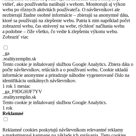
vidieť, ako používatelia narábajú s webom. Monitorujú aj výkon
webu po rôznych aktivitách používateľa. O návštevníkovi ale
nezbierajú žiadne osobné informácie – zbierajú sa anonymné dáta,
ktoré sa používajú na zlepšenie webu. Patria k nim napríklad počet
zobrazení webu, čas strávený na webe, rýchlosť načítania webu
a podobne – čiže všetko, čo vedie k zlepšeniu výkonu webu.
Zobraziť viac
_ga
.realityzemplin.sk
Tento cookie je inštalovaný službou Google Analytics. Zbiera dáta o
počte návštevníkov, reláciách a o používaní webu. Cookie ukladá
informácie anonymne a priradzuje náhodne vygenerované číslo na
identifikáciu unikátnych návštevníkov.
1 rok 1 mesiac
_ga_F9DGHJF7YV
.realityzemplin.sk
Tento cookie je inštalovaný službou Google Analytics.
1 rok
Reklamné
Reklamné cookies poskytujú návštevníkom relevantné reklamy
a marketingové kampane na základe ich správania. Tieto cookies