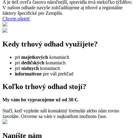
A je tiež oveľa časovo náročnejší, spravidla trvá niekoľko týždňov.
V našom odhade navyše zohľadňujeme aj trhové a regionálne
faktory špecifické pre Zemplín.
Chcem ušetriť
Kedy trhový odhad využijete?
pri
majetkových
konaniach
pri
dedičských
konaniach
pri
súdnych
konaniach
informatívne
pre váš prehľad
Koľko trhový odhad stojí?
My vám ho vypracujeme už od 30 €.
Stačí, keď vyplníte náš kontaktný formulár alebo nám rovno
zavoláte. Ozveme sa vám v najkratšom možnom čase.
Napíšte nám