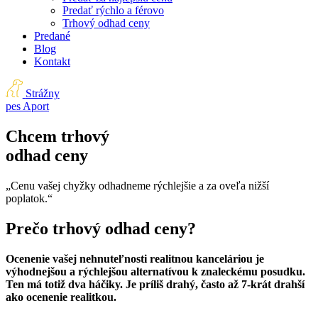
Predať rýchlo a férovo
Trhový odhad ceny
Predané
Blog
Kontakt
Strážny
pes Aport
Chcem trhový
odhad ceny
„Cenu vašej chyžky odhadneme rýchlejšie a za oveľa nižší
poplatok.“
Prečo trhový odhad ceny?
Ocenenie vašej nehnuteľnosti realitnou kanceláriou je
výhodnejšou a rýchlejšou alternatívou k znaleckému posudku.
Ten má totiž dva háčiky. Je príliš drahý, často až 7-krát drahší
ako ocenenie realitkou.