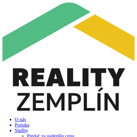
O nás
Ponuka
Služby
Predať za najlepšiu cenu